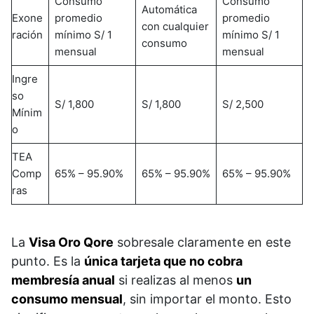
Consumo
Consumo
Automática
Exone
promedio
promedio
con cualquier
ración
mínimo S/ 1
mínimo S/ 1
consumo
mensual
mensual
Ingre
so
S/ 1,800
S/ 1,800
S/ 2,500
Mínim
o
TEA
Comp
65% – 95.90%
65% – 95.90%
65% – 95.90%
ras
La
Visa Oro Qore
sobresale claramente en este
punto. Es la
única tarjeta que no cobra
membresía anual
si realizas al menos
un
consumo mensual
, sin importar el monto. Esto