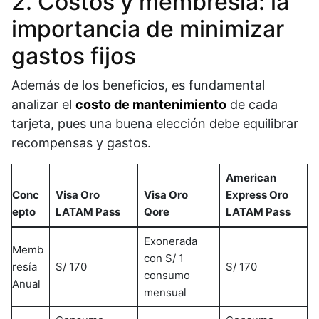
2. Costos y membresía: la
importancia de minimizar
gastos fijos
Además de los beneficios, es fundamental
analizar el
costo de mantenimiento
de cada
tarjeta, pues una buena elección debe equilibrar
recompensas y gastos.
American
Conc
Visa Oro
Visa Oro
Express Oro
epto
LATAM Pass
Qore
LATAM Pass
Exonerada
Memb
con S/ 1
resía
S/ 170
S/ 170
consumo
Anual
mensual