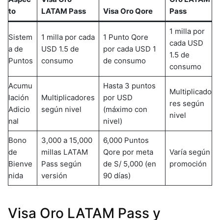
to
LATAM Pass
Visa Oro Qore
Pass
1 milla por
Sistem
1 milla por cada
1 Punto Qore
cada USD
a de
USD 1.5 de
por cada USD 1
1.5 de
Puntos
consumo
de consumo
consumo
Acumu
Hasta 3 puntos
Multiplicado
lación
Multiplicadores
por USD
res según
Adicio
según nivel
(máximo con
nivel
nal
nivel)
Bono
3,000 a 15,000
6,000 Puntos
de
millas LATAM
Qore por meta
Varía según
Bienve
Pass según
de S/ 5,000 (en
promoción
nida
versión
90 días)
Visa Oro LATAM Pass y